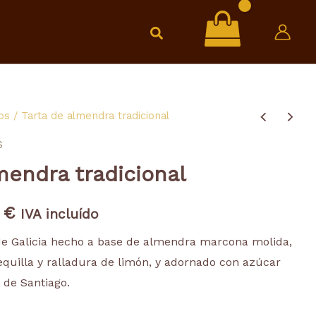
os
/ Tarta de almendra tradicional
Rango
S
de
mendra tradicional
precios:
0
€
desde
IVA incluído
 de Galicia hecho a base de almendra marcona molida,
15,00 €
quilla y ralladura de limón, y adornado con azúcar
hasta
 de Santiago.
18,00 €