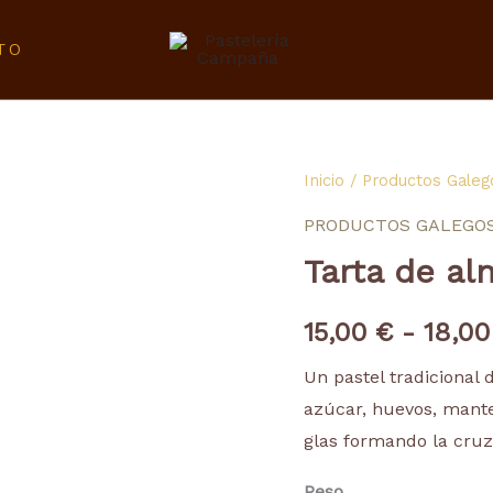
TO
Tarta
Inicio
/
Productos Galeg
de
PRODUCTOS GALEGO
almendra
Tarta de al
tradicional
cantidad
15,00
€
-
18,0
Un pastel tradicional
azúcar, huevos, mante
glas formando la cruz
Peso