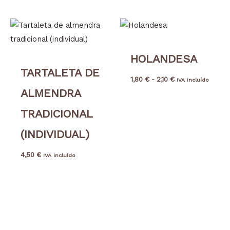
Rango
de
precios:
desde
HOLANDESA
1,80 €
hasta
TARTALETA DE
2,10 €
1,80
€
-
2,10
€
IVA incluído
ALMENDRA
TRADICIONAL
(INDIVIDUAL)
4,50
€
IVA incluído