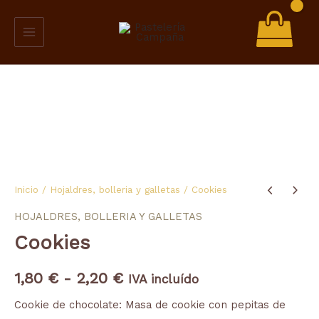
Ir
al
contenido
Cookies
Inicio
/
Hojaldres, bolleria y galletas
/ Cookies
Rango
cantidad
HOJALDRES, BOLLERIA Y GALLETAS
de
Cookies
precios:
1,80
€
-
2,20
€
desde
IVA incluído
Cookie de chocolate: Masa de cookie con pepitas de
1,80 €