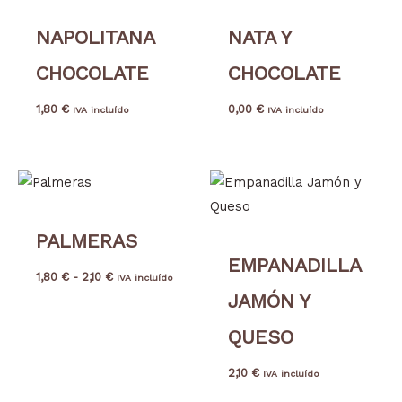
NAPOLITANA
NATA Y
CHOCOLATE
CHOCOLATE
1,80
€
0,00
€
IVA incluído
IVA incluído
Rango
de
precios:
desde
PALMERAS
1,80 €
hasta
EMPANADILLA
2,10 €
1,80
€
-
2,10
€
IVA incluído
JAMÓN Y
QUESO
2,10
€
IVA incluído