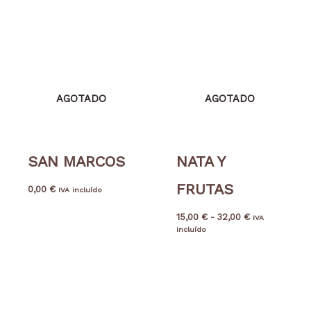
de
precios:
desde
15,00 €
hasta
32,00 €
AGOTADO
AGOTADO
SAN MARCOS
NATA Y
FRUTAS
0,00
€
IVA incluído
15,00
€
-
32,00
€
IVA
incluído