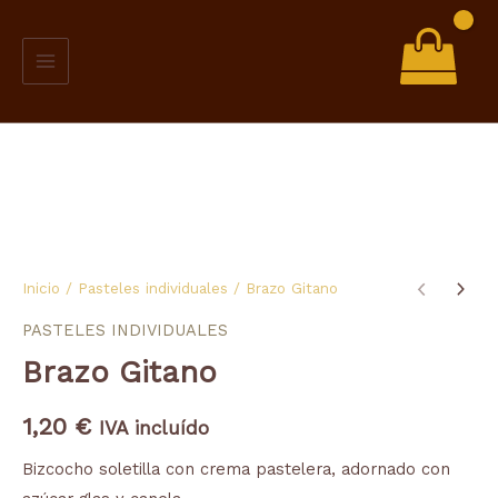
Ir
al
contenido
Brazo
Inicio
/
Pasteles individuales
/ Brazo Gitano
Gitano
PASTELES INDIVIDUALES
cantidad
Brazo Gitano
1,20
€
IVA incluído
Bizcocho soletilla con crema pastelera, adornado con